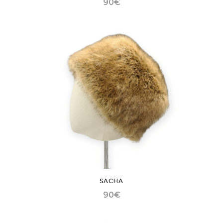
90
€
SACHA
90
€