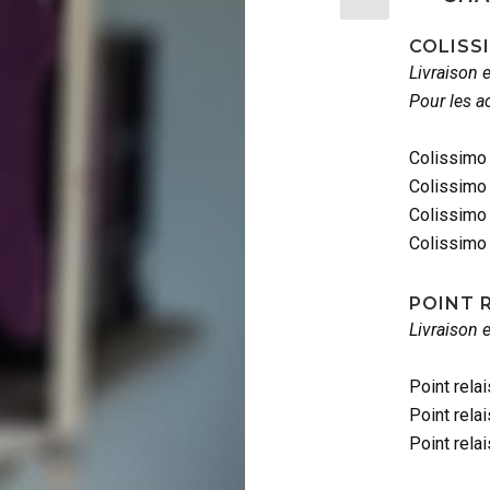
COLISS
Livraison 
Pour les a
Colissimo 
Colissimo
Colissimo 
Colissimo 
POINT 
Livraison 
Point rela
Point rela
Point rela