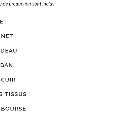
is de production sont inclus
ET
NNET
NDEAU
RBAN
 CUIR
S TISSUS
 BOURSE