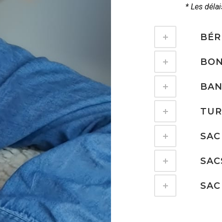
* Les déla
BÉR
BO
BA
TU
SAC
SAC
SAC