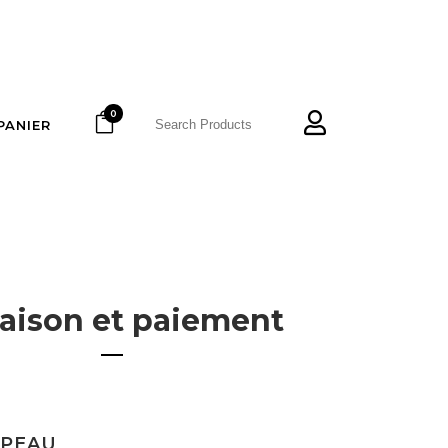
0
PANIER
raison et paiement
PEAU