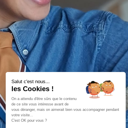
Salut c'est nous...
les Cookies !
On a attendu d'être sûrs que le contenu
de ce site vous intéresse avant de
vous déranger, mais on aimerait bien vous accompagner pendant
votre visite...
C'est OK pour vous ?