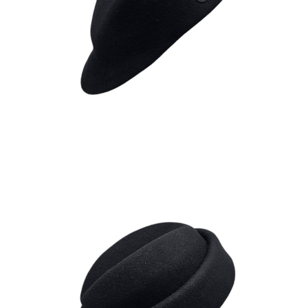
KEPI
180
€
MOKA