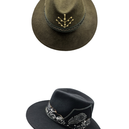
ZIDANE
170
€
LENNY
165
€