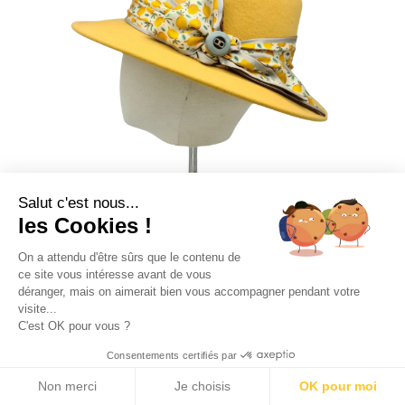
SÉRAPHINE
160
€
Salut c'est nous...
les Cookies !
On a attendu d'être sûrs que le contenu de
ce site vous intéresse avant de vous
déranger, mais on aimerait bien vous accompagner pendant votre
visite...
ALINE
C'est OK pour vous ?
0
You
Consentements certifiés par
160
€
Non merci
Je choisis
OK pour moi