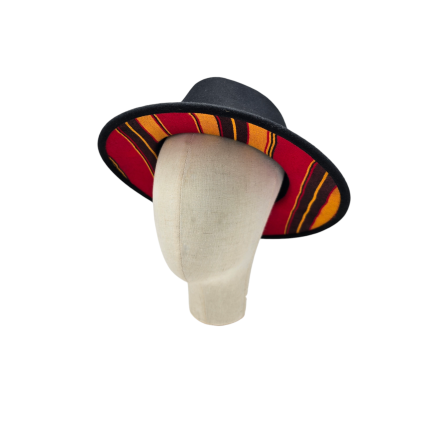
FOTA
180
€