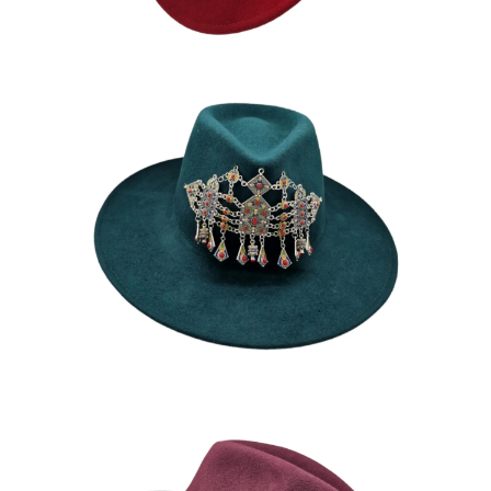
SORAYA
185
€