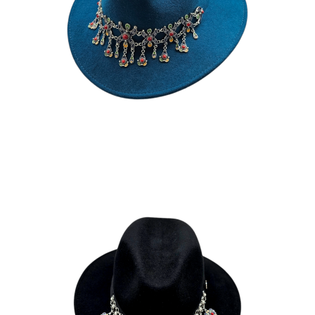
YAZ
185
€
NADIA