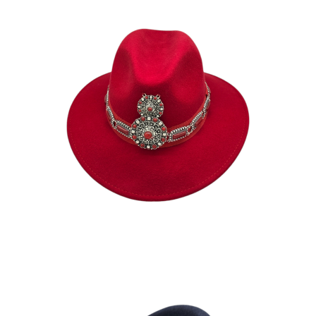
LILIA
190
€