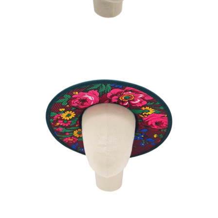
TITIS VERT
180
€