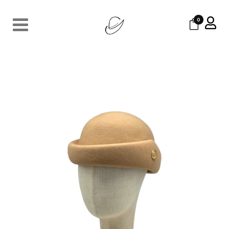
0
MELI
190
€