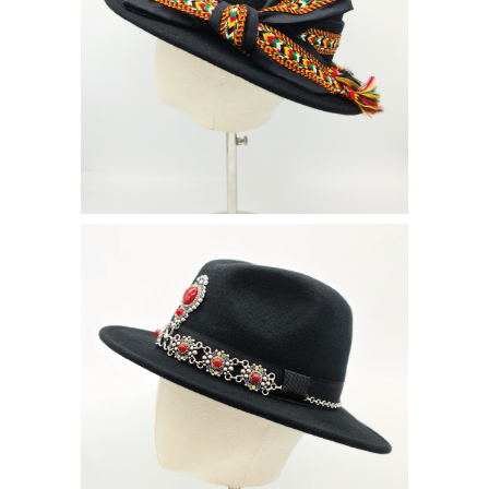
CLYDE SFIFA
160
€
LAHNA
180
€