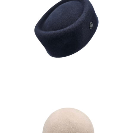
OLGA
180
€