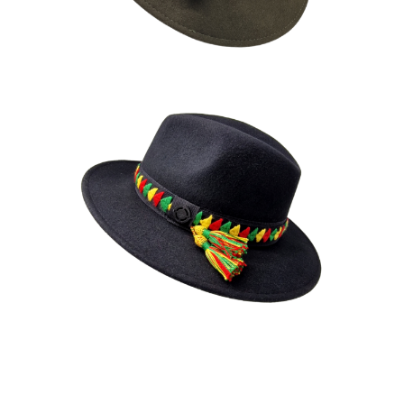
MAKSEN
195
€