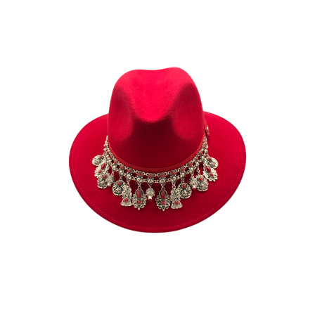
DALILA
185
€