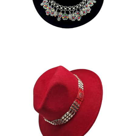
185
€
TANILA
195
€