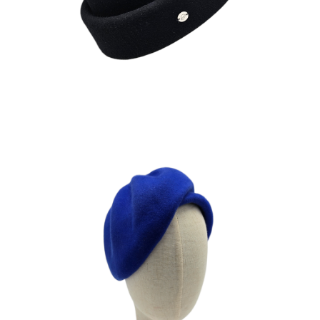
180
€
CAPRICE
210
€