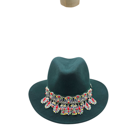
FAZIA
185
€