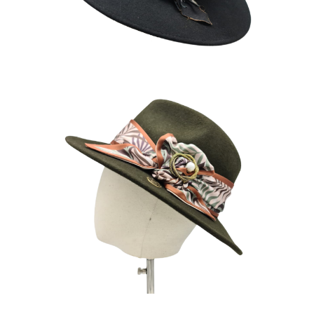
DORALINE
160
€