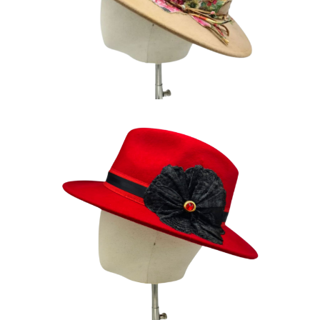
185
€
ANNA-MARIA
180
€