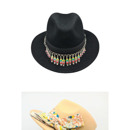
AYELI
175
€
CLYDE PRINTEMPS