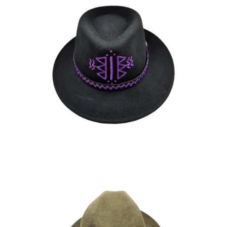
ZINEDINE
170
€