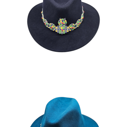
FLORA
195
€