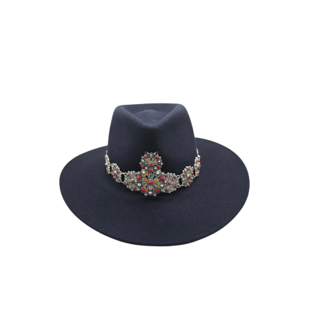
LALLA
195
€