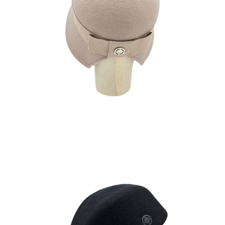
MARTA
210
€