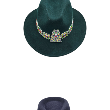
LAMIA
195
€