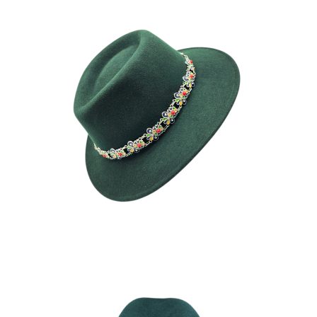
NORA
190
€