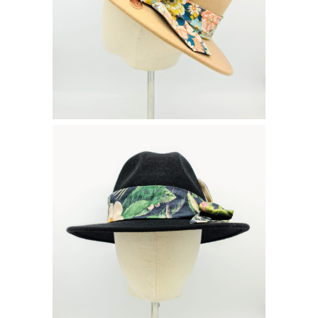
155
€
CLYDE JUNGLE
155
€