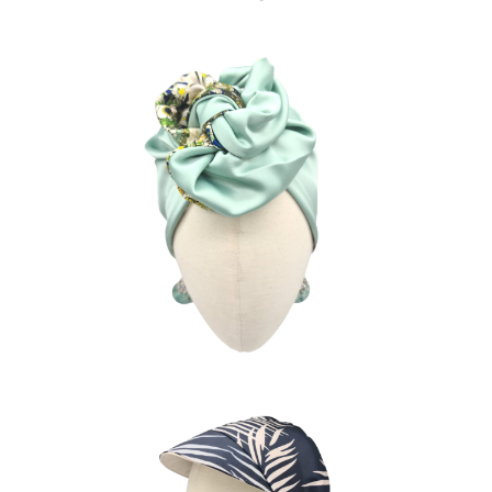
GALA JADE
85
€