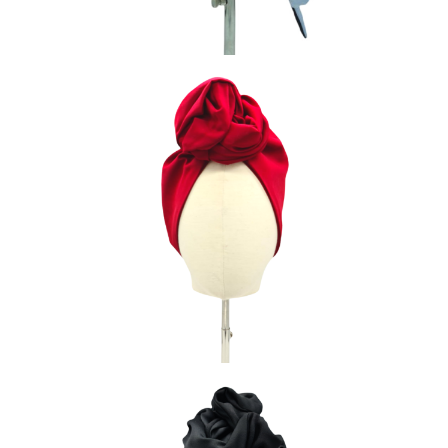
GALA PASSION
80
€