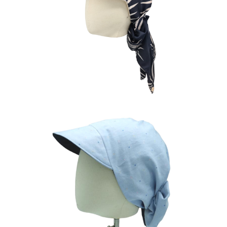
MIREILLE PALMIER
80
€
MIREILLE NUAGE
80
€