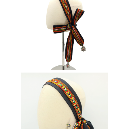
BANDEAU TAMILA
45
€
BANDEAU SFIFA
40
€