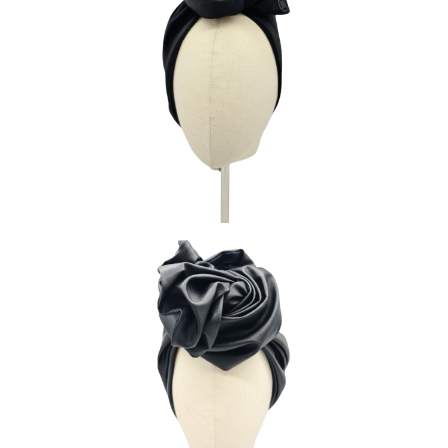
GALA
120
€
VICTOIRE
80
€