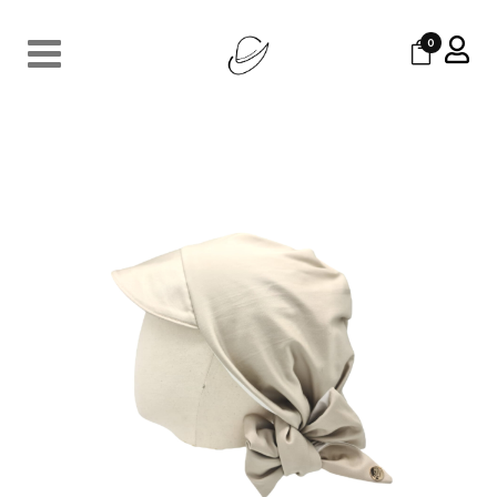
0
MIREILLE PRALINE
80
€