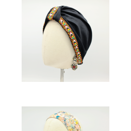
BONNIE SFIFA
70
€