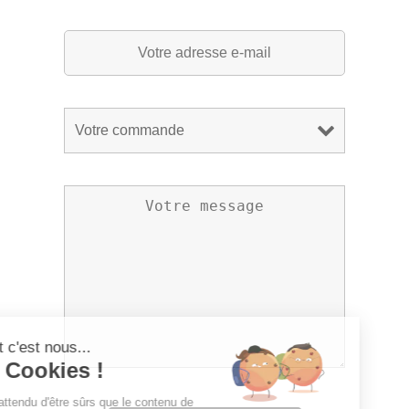
Salut c'est nous...
les Cookies !
On a attendu d'être sûrs que le contenu de