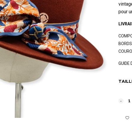
vintag
pour u
LIVRA
COMPOS
BORDS 
COURON
GUIDE 
TAILL