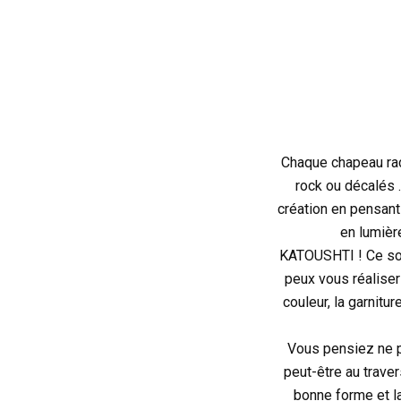
Chaque chapeau rac
rock ou décalés 
création en pensant
en lumièr
KATOUSHTI ! Ce son
peux vous réaliser 
couleur, la garnitu
Vous pensiez ne pa
peut-être au traver
bonne forme et l