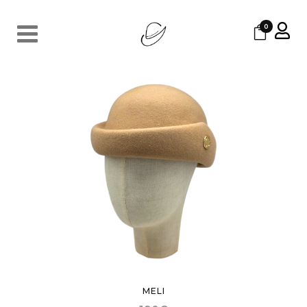
0
MELI