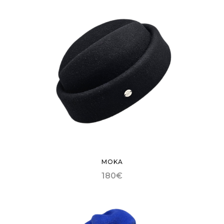
MOKA
180
€