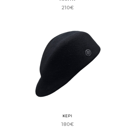
210
€
KEPI
180
€