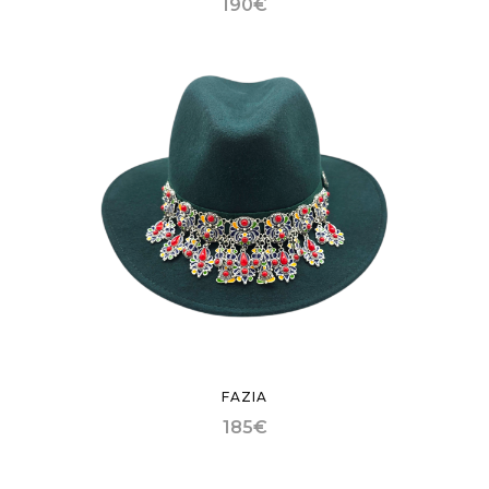
190
€
FAZIA
185
€