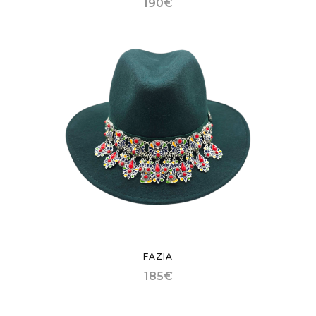
190
€
FAZIA
185
€