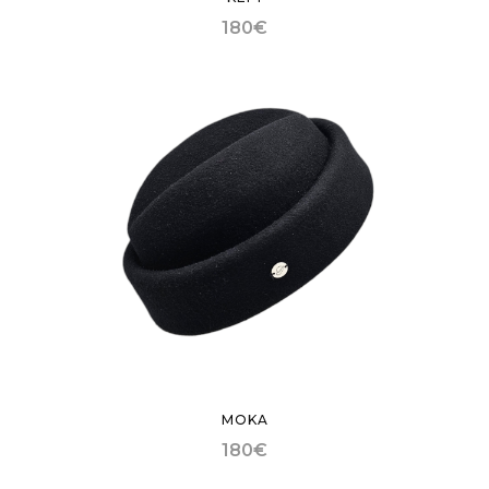
180
€
MOKA
180
€