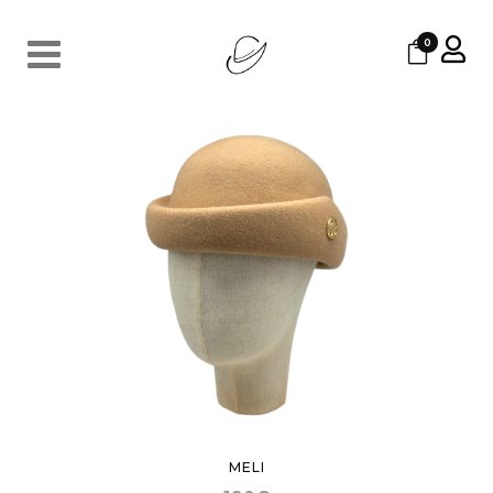
0
MELI