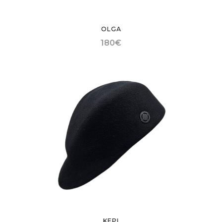
OLGA
180
€
KEPI