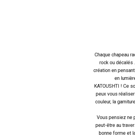
Chaque chapeau rac
rock ou décalés 
création en pensant
en lumièr
KATOUSHTI ! Ce son
peux vous réaliser 
couleur, la garnitu
Vous pensiez ne pa
peut-être au traver
bonne forme et l