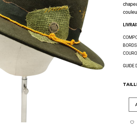
chapea
couleu
LIVRA
COMPOS
BORDS 
COURON
GUIDE 
TAILL