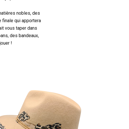
atières nobles, des
 finale qui apportera
ait vous taper dans
rbans, des bandeaux,
ouer !