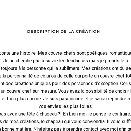
DESCRIPTION DE LA CRÉATION
onte une histoire. Mes couvre-chefs sont poétiques, romantique
… Je ne cherche pas à suivre les tendances mais je prends le te
 toujours à la personne qui la sublimera. Mes créations ont du se
e la personnalité de celui ou de celle qui porte un couvre-chef 
t des créations uniques pour des personnes d’exception. Cerise 
un couvre-chef sur-mesure. Vous avez la possibilité de choisir la 
re et bien plus encore. Je suis passionnée et je saurai répondre 
vos envies les plus folles.
s avoir une tête à chapeau ?! Eh bien moi, je pense le contrair
s de mes créations, le chapeau qui vous conviendra. Il vous suffit
a bonne matière. N’hésitez pas à prendre contact avec moi afin q