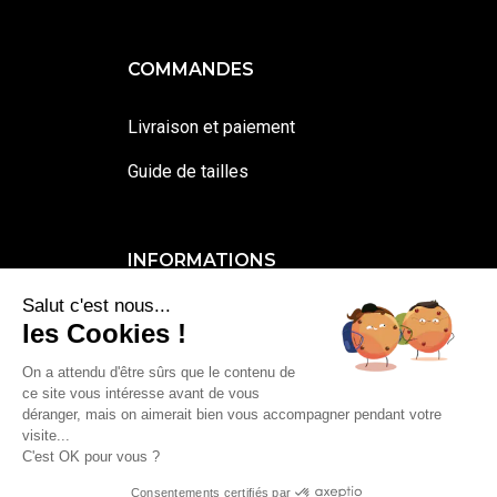
COMMANDES
Livraison et paiement
Guide de tailles
INFORMATIONS
Salut c'est nous...
Contactez-moi
les Cookies !
Mentions légales et cookies
On a attendu d'être sûrs que le contenu de
ce site vous intéresse avant de vous
Conditions générales de vente
déranger, mais on aimerait bien vous accompagner pendant votre
visite...
C'est OK pour vous ?
0
You
Consentements certifiés par