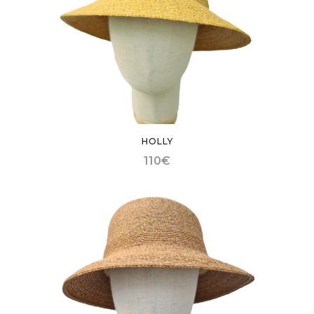
HOLLY
110
€