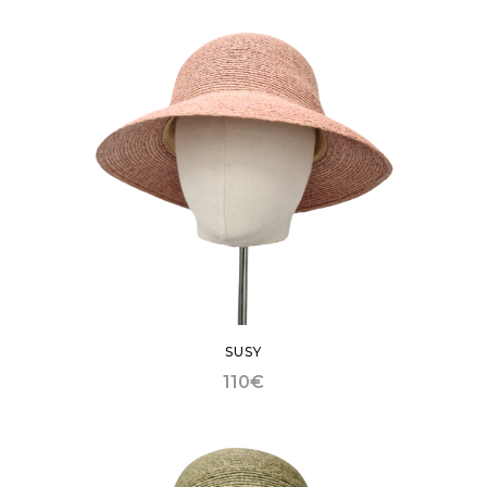
SUSY
110
€