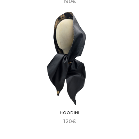
190
€
HOODINI
120
€