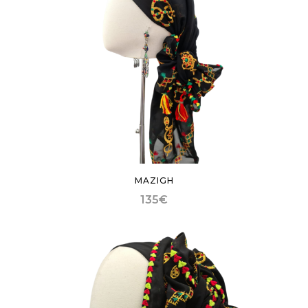
MAZIGH
135
€