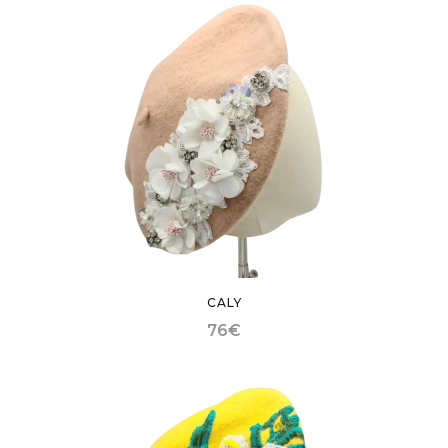
CALY
76
€