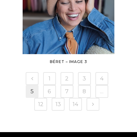
BÉRET – IMAGE 3
1
2
3
4
5
6
7
8
…
12
13
14