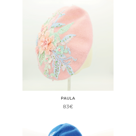
PAULA
83
€