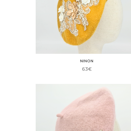
NINON
63
€