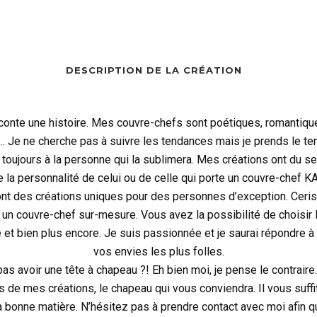
DESCRIPTION DE LA CRÉATION
onte une histoire. Mes couvre-chefs sont poétiques, romantique
… Je ne cherche pas à suivre les tendances mais je prends le te
 toujours à la personne qui la sublimera. Mes créations ont du se
e la personnalité de celui ou de celle qui porte un couvre-chef 
t des créations uniques pour des personnes d’exception. Cerise 
un couvre-chef sur-mesure. Vous avez la possibilité de choisir la 
re et bien plus encore. Je suis passionnée et je saurai répondre 
vos envies les plus folles.
s avoir une tête à chapeau ?! Eh bien moi, je pense le contrair
s de mes créations, le chapeau qui vous conviendra. Il vous suffit
a bonne matière. N’hésitez pas à prendre contact avec moi afin q