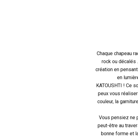
Chaque chapeau rac
rock ou décalés 
création en pensant
en lumièr
KATOUSHTI ! Ce son
peux vous réaliser 
couleur, la garnitu
Vous pensiez ne pa
peut-être au traver
bonne forme et l