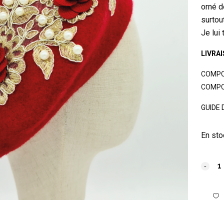
orné d
surtou
Je lui
LIVRA
COMPOS
COMPOS
GUIDE 
En sto