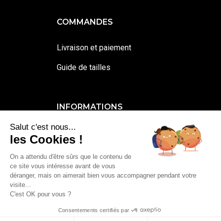
COMMANDES
Livraison et paiement
Guide de tailles
INFORMATIONS
Salut c'est nous...
Contactez-moi
les Cookies !
Mentions légales et cookies
On a attendu d'être sûrs que le contenu de
ce site vous intéresse avant de vous
Conditions générales de vente
déranger, mais on aimerait bien vous accompagner pendant votre
visite...
C'est OK pour vous ?
0
You
Consentements certifiés par
Katoushti 2020 © Tous droits réservés