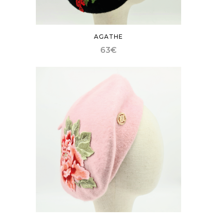
AGATHE
63
€