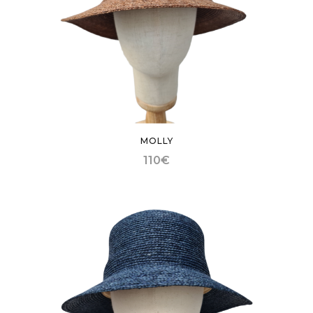
MOLLY
110
€