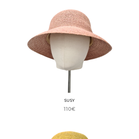
SUSY
110
€