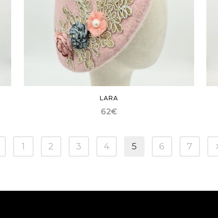
LARA
62
€
1
2
3
4
5
6
7