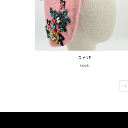
DIANE
65
€