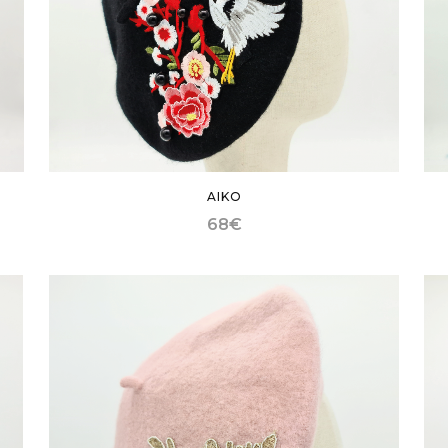
AIKO
68
€