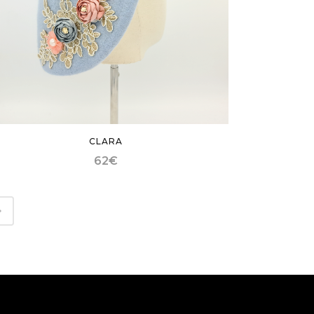
CLARA
62
€