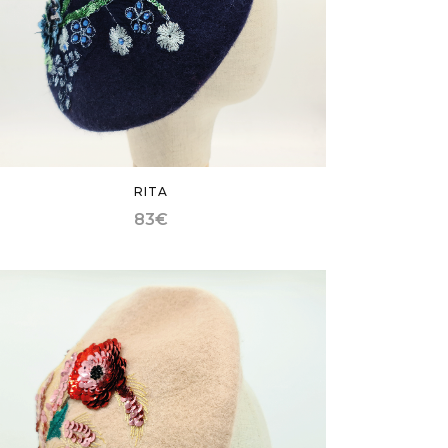
RITA
83
€