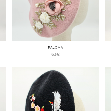
PALOMA
63
€