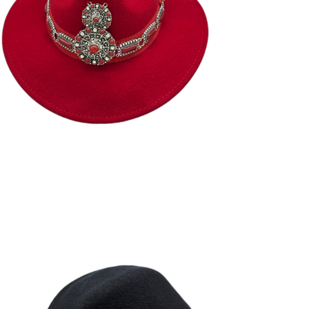
190
€