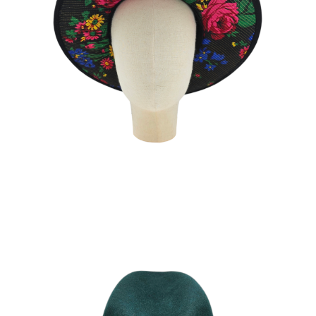
TITIS NOIR
180
€