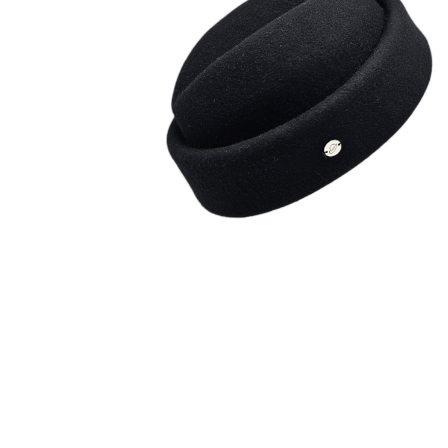
MOKA
180
€