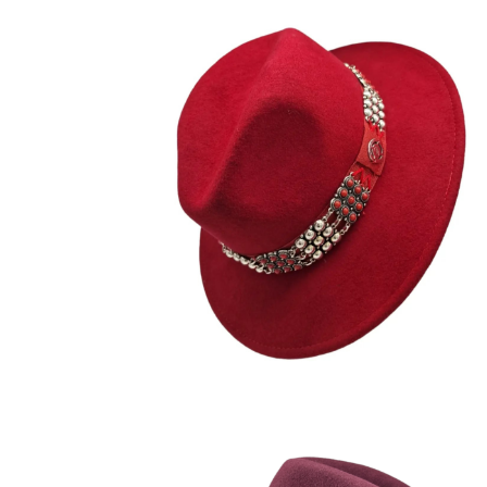
TANILA
195
€