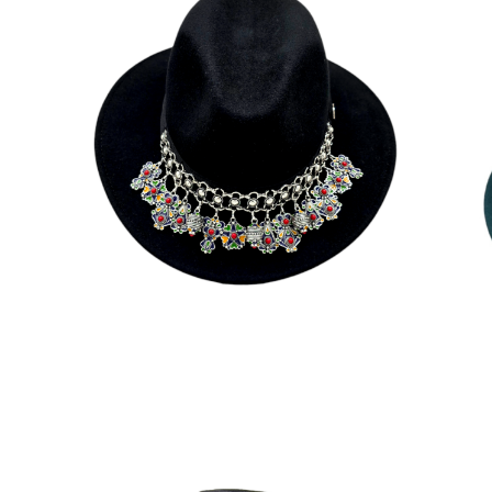
NADIA
185
€