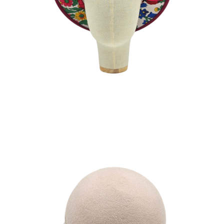
180
€