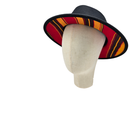
FOTA
180
€