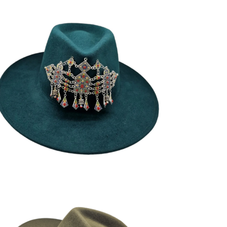
SORAYA
185
€