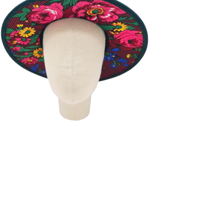
TITIS VERT
180
€