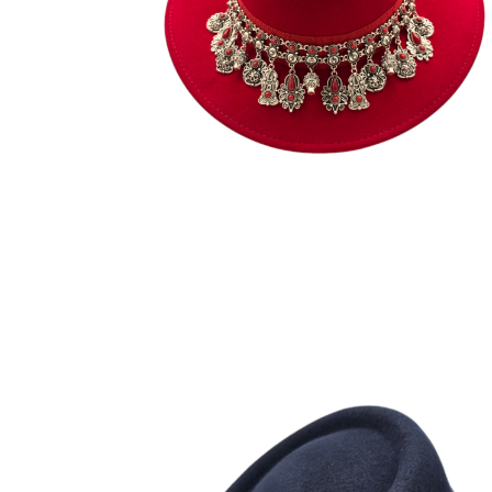
185
€