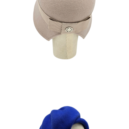
MARTA
210
€