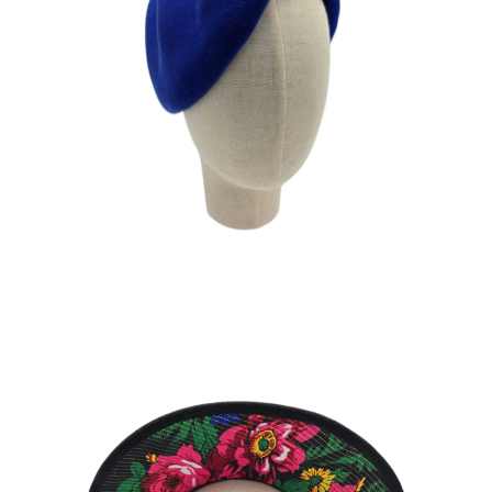
CAPRICE
210
€