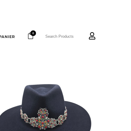
0
PANIER
LALLA
195
€