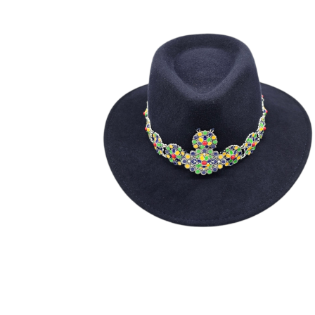
FLORA
195
€