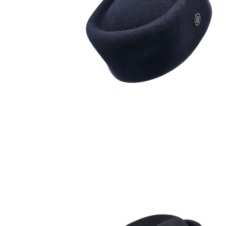
OLGA
180
€