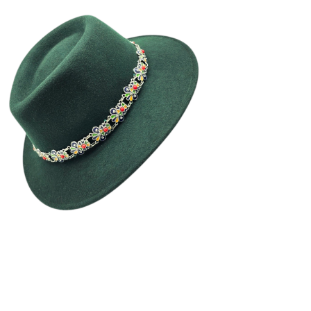
NORA
190
€