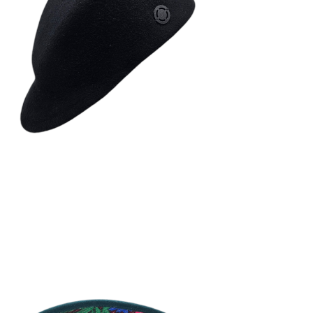
KEPI
180
€