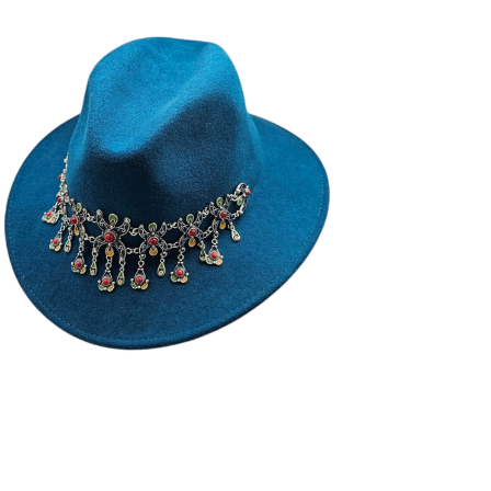
YAZ
185
€