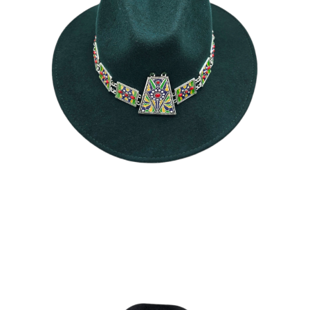
LAMIA
195
€