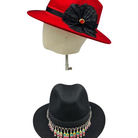
ANNA-MARIA
180
€
AYELI
175
€