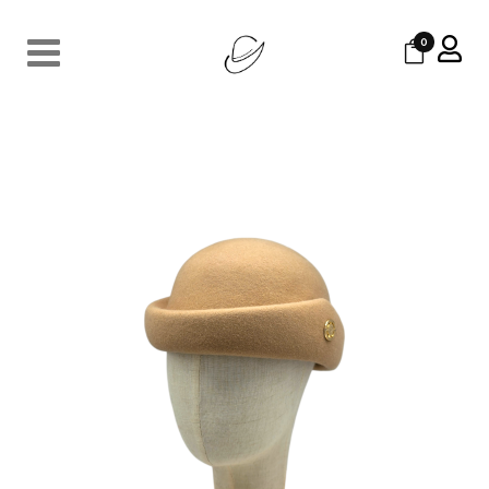
0
MELI
190
€