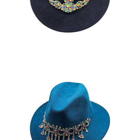
195
€
YAZ
185
€