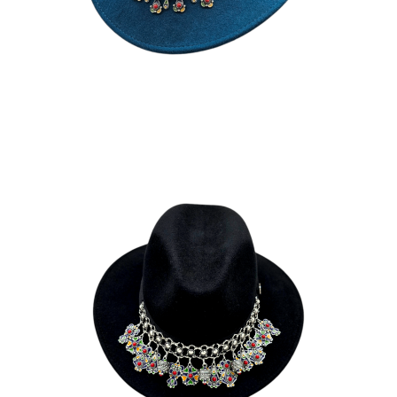
NADIA
185
€