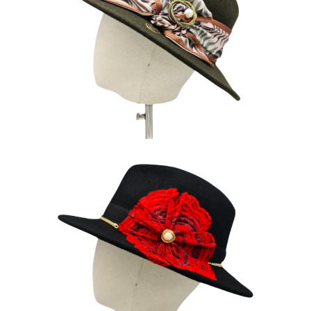
DORALINE
160
€
L’ESPAGNOL
180
€