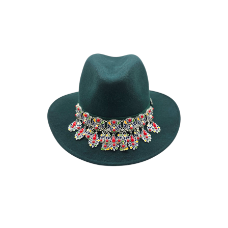
FAZIA
185
€