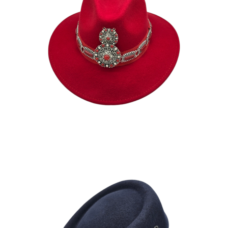
LILIA
190
€