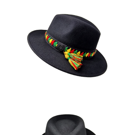
MAKSEN
195
€