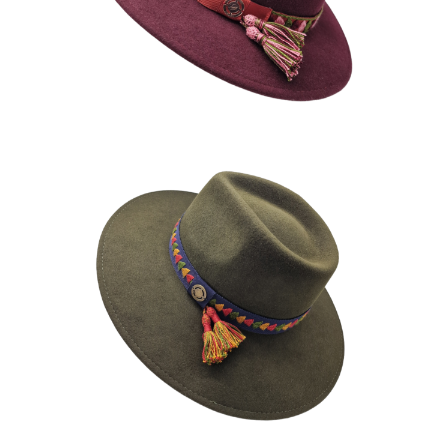
195
€
AMASTEN
195
€