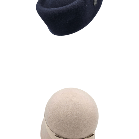
OLGA
180
€
MARTA