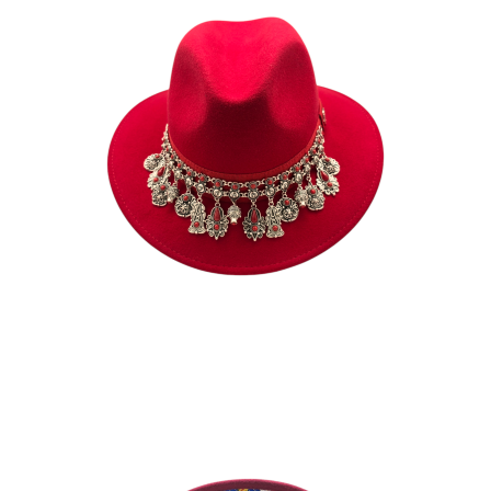
DALILA
185
€