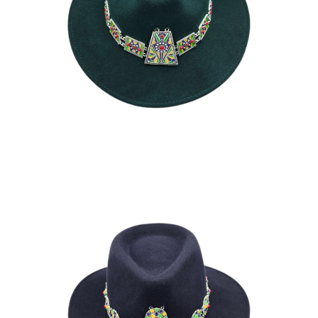
LAMIA
195
€
FLORA