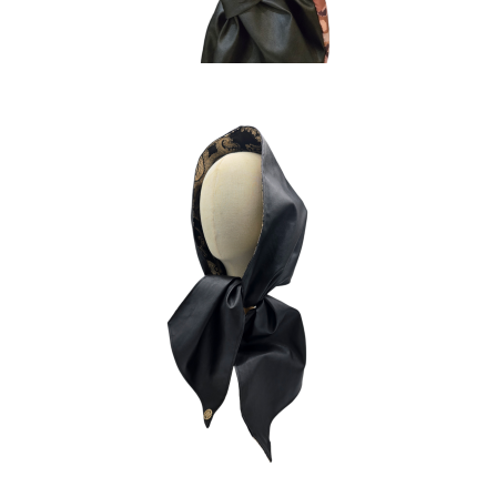
HOODINI
120
€