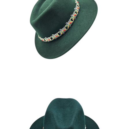
NORA
190
€