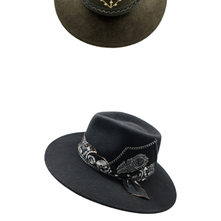
170
€
LENNY
165
€