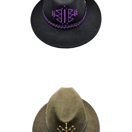
ZINEDINE
170
€
ZIDANE