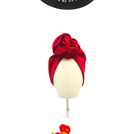
GALA PASSION
80
€