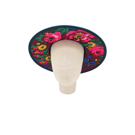
TITIS VERT
180
€