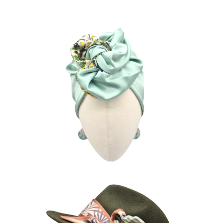
GALA JADE
85
€