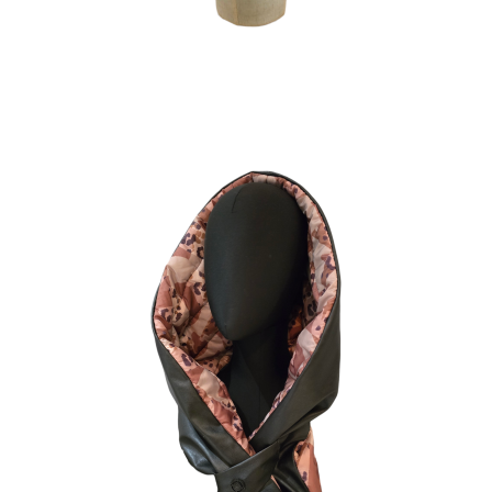
HOODINI BROWN
190
€