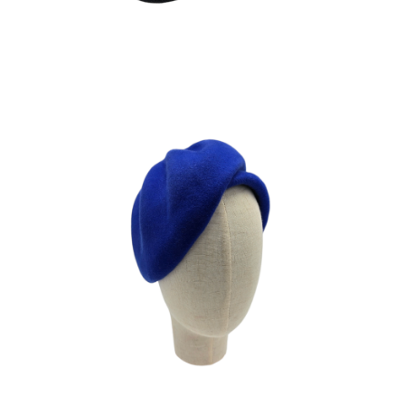
CAPRICE
210
€