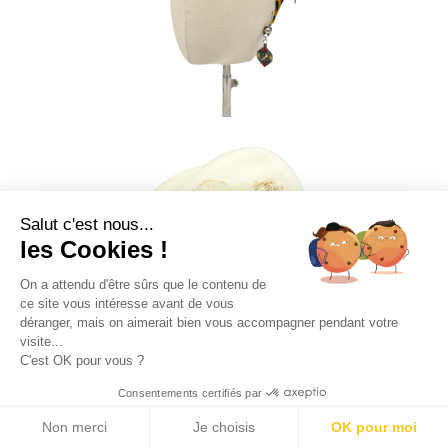
Salut c'est nous...
les Cookies !
ANNIE
On a attendu d'être sûrs que le contenu de
74
€
ce site vous intéresse avant de vous
déranger, mais on aimerait bien vous accompagner pendant votre
visite...
C'est OK pour vous ?
0
You
Consentements certifiés par
Non merci
Je choisis
OK pour moi