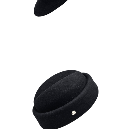
MOKA
180
€