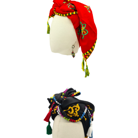
DAMYA
110
€
MASSA
110
€