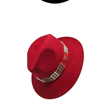
TANILA
195
€