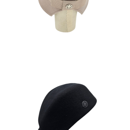
210
€
KEPI
180
€