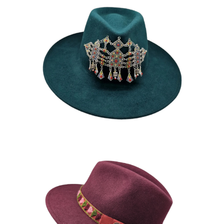
SORAYA
185
€
FARAKSEN