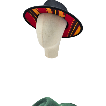
FOTA
180
€