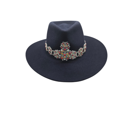
LALLA
195
€